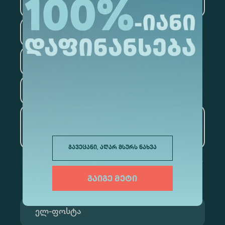
ტექნოლოგიები
სამართალი
ფსიქოლოგია
ტურიზმი
ხელოვნური ინტელექტი
და მონაცემთა ანალიტიკა
გავეცანი, აღარ მსურს ნახვა
გაიგე მეტი