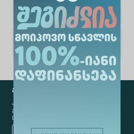
კვლევა
ხარისხის უზრუნველყოფა
გამოწერა
კონკრეტული მიმართულების
გამოსაწერად, მონიშნეთ შესაბამისი
სექცია
მედიცინა
ბიზნესი