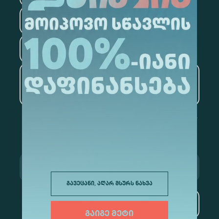
ფსიქოლოგია
ტურიზმი
ხელოვნური ინტელექტი
და მონაცემთა ანალიტიკა
გავეცანი, აღარ მსურს ნახვა
გამოწერა
გაიგე მეტი