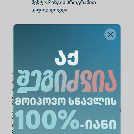
მენტორინგის პროგრამით
დაჯილდოვდა.
რჩეული გამოავლინა
TBC -
თიბისი
მაც- გუნდი სივრცე/Sivrce ,
რომელსაც იდეის
განსახორციელებლად 5 000
ლარიანი ფულადი პრიზი გადაეცა.
“START-UP მარათონი”-ს მიზანი
ახალგაზრდებში მეწარმეობის, ინოვაციური
აზროვნებისა და ბიზნეს უნარების
განვითარებაა. პროექტი უფროსკლასელებს,
მთელი ქვეყნის მასშტაბით, აძლევს
უნიკალურ შესაძლებლობას, დარგის წამყვან
პროფესიონალებთან ერთად დაამუშაონ
იდეა, აქციონ ბიზნეს მოდულად და
მოიპოვონ მის განსახორციელებლად