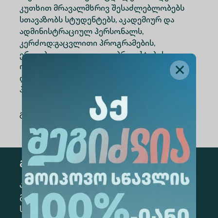
კუთხით მრავალმხრივ შესაძლებლობებს
სთავაზობს სტუდენტებს, აკადემიურ და
ადმინისტრაციულ პერსონალს,
კერძოდ:გაცვლითი პროგრამების,
ერთობლივი კვლევითი პროექტების
ორგანიზებას, სასწავლო მასალებისა და
ლიტერატურის გაცვლას, ერთობლივი
პროგრამების განვითარებას.
გაზიარება
:
გამოწერა
კონკრეტული მიმართულების
გამოსაწერად, მონიშნეთ შესაბამისი
სექცია