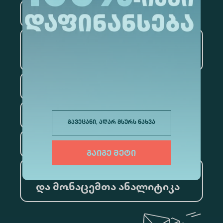
მედიცინა
ბიზნესი
საინფორმაციო
ტექნოლოგიები
სამართალი
ფსიქოლოგია
გავეცანი, აღარ მსურს ნახვა
ტურიზმი
გაიგე მეტი
ხელოვნური ინტელექტი
და მონაცემთა ანალიტიკა