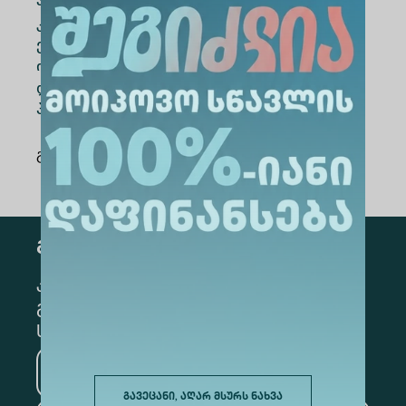
ადმინისტრაციულ პერსონალს,
კერძოდ:გაცვლითი პროგრამების,
ერთობლივი კვლევითი პროექტების
ორგანიზებას, სასწავლო მასალებისა და
ლიტერატურის გაცვლას, ერთობლივი
პროგრამების განვითარებას.
გაზიარება
:
გამოწერა
კონკრეტული მიმართულების
გამოსაწერად, მონიშნეთ შესაბამისი
სექცია
მედიცინა
ბიზნესი
გავეცანი, აღარ მსურს ნახვა