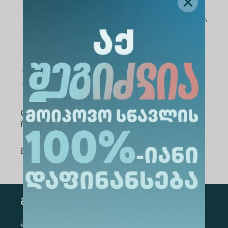
მონაწილეებს IT პროექტების
მართვის საფუძვლებს და იმ უნარებს,
რომლებიც აუცილებელია
თანამედროვე ციფრულ სამყაროში.
შეხვედრის თარიღი
: 29 აპრილი, 14:00
შეხვედრა გაიმართება Zoom პლატფორმაზე
დასასწრებად საჭიროა წინასწარი
რეგისტრაცია -
https://shorturl.at/KDan9
გაზიარება
:
გამოწერა
კონკრეტული მიმართულების