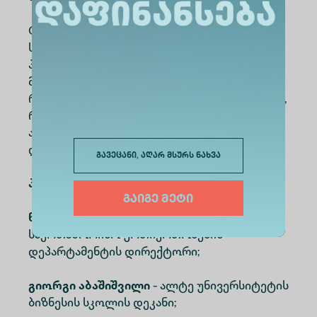
GPT Nation პროექტის პარტნიორმა,
საქართველოს გაეროს ასოციაციამ, USAID
პროგრამის „ერთიანობა
მრავალფეროვნებაშია" ფარგლებში, ჟიურის
რჩეული გუნდი AI-inteligentsia დააჯილდოვა,
რომელიც ქუთაისის და მარნეულის
ახალგაზრდული ცენტრის წევრებით იყო
დაკომპლექტებული.
გავეცანი, აღარ მსურს ნახვა
პროექტის ჟიურის წევრები:
გაიგე მეტი
ნანა დიხამინჯია
- ალტე უნივერსიტეტის
საერთაშორისო ურთიერთობების
დეპარტამენტის დირექტორი;
გიორგი აბაშიშვილი
- ალტე უნივერსიტეტის
ბიზნესის სკოლის დეკანი;