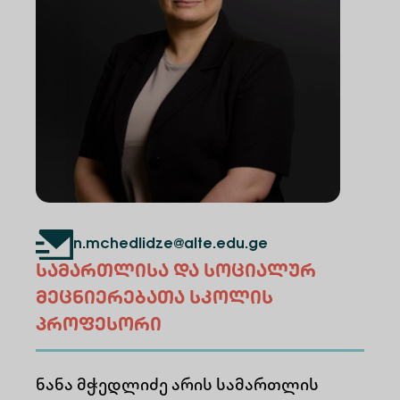
n.mchedlidze@alte.edu.ge
სამართლისა და სოციალურ
მეცნიერებათა სკოლის
პროფესორი
ნანა მჭედლიძე არის სამართლის