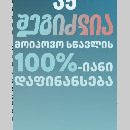
European Profiles S.A. ექსპერტად. 2020
წლიდან არის არასამთავრობო
ორგანიზაციის „უფლებები
საქართველოს“ სტრატეგიული
სამართალწარმოების ექსპერტი.
2001 წლიდან, საერთაშორისო
ორგანიზაციების ეგიდით,
საქართველოსა და საზღვარგარეთ,
ადამიანის უფლებებში ტრენინგებს
უტარებს, მათ შორის, იურისტებს,
ჟურნალისტებს და ექიმებს. ის არის
ევროპის საბჭოს HELP-ის პროგრამის
სერტიფიცირებული ტრენერი. არის 50-
მდე ნაშრომის (სახელმძღვანელოები,
სტატიები და კვლევები) ავტორი.