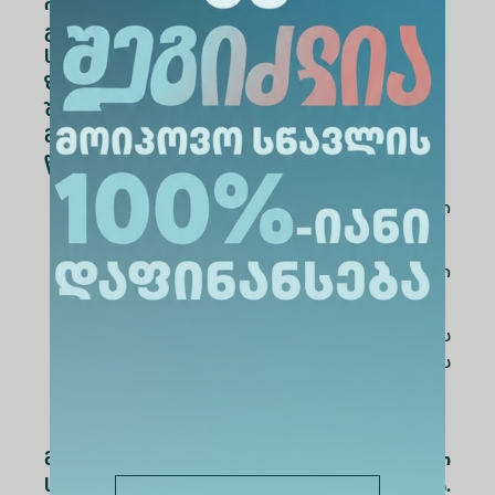
იმიტირებული სასამართლო პროცესები
გაიმართება ალტე უნივერსიტეტის
სასამართლოს იმიტირებულ დარბაზში.
ზეპირი რაუნდების შეფასება მოხდება
შემფასებელთა ე.წ. ,,მოსამართლეთა“
მიერ, რომლის შემადგენლობაში შედის 3
წევრი:
1 წევრი იუსტიციის უმაღლესი
სკოლის წარმომადგენელი,
1 წევრი გენერალური
პროკურატურის წარმომადგენელი,
1 წევრი ალტე უნივერსიტეტის
სამართლის სკოლის
წარმომადგენელი.
მონაწილე გუნდებს გადაეცემათ
სერტიფიკატები და საჩუქრები.