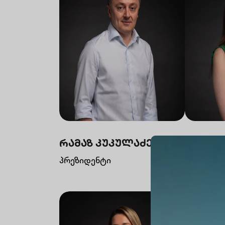
რამაზ კუკულაძე
ანი ამ
პრეზიდენტი
ვიცე პრე
მარკეტინ
განვითარ