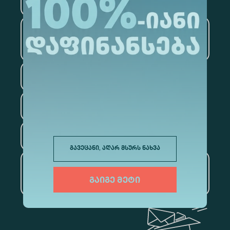
მედიცინა
ბიზნესი
საინფორმაციო
ტექნოლოგიები
სამართალი
ფსიქოლოგია
ტურიზმი
გავეცანი, აღარ მსურს ნახვა
ხელოვნური ინტელექტი
და მონაცემთა ანალიტიკა
გაიგე მეტი