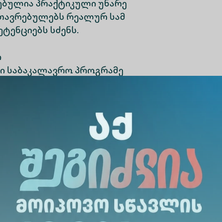
ებულია პრაქტიკული უნარე
მთავრებულებს რეალურ სამ
ტენციებს სძენს.
ი
ტი საბაკალავრო პროგრამე
ორიცაა ინჟინერია, ინფორ
იზნესი და სხვა.
ან მჭიდრო კავშირებით
 და აღიარებულია, როგორც
აგანმანათლებლო სივრცე.
ედოს ვალსტიბინეს კოლეჯ
ერთგაგების მემორანდუმს. თანამშრომლობა სტუ
ვაზობს მრავალფეროვან შესაძლებლობებს სა
ორის შეთანხმება ხელს შეუწყობს აკადემიური 