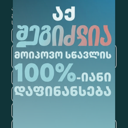
კონკრეტული მიმართულების
გამოსაწერად, მონიშნეთ შესაბამისი
სექცია
მედიცინა
ბიზნესი
საინფორმაციო
ტექნოლოგიები
სამართალი
ფსიქოლოგია
ტურიზმი
ხელოვნური ინტელექტი