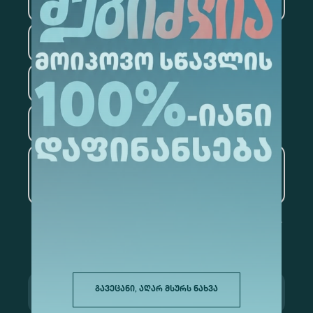
ტექნოლოგიები
სამართალი
ფსიქოლოგია
ტურიზმი
ხელოვნური ინტელექტი
და მონაცემთა ანალიტიკა
გავეცანი, აღარ მსურს ნახვა