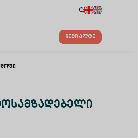
ჩემი ალტე
ქშოფი
Მოსამზადებელი