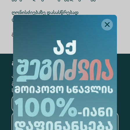
ღონისძიებაზე დასასწრებად
დარეგისტრირდით
ბმულზე.
გაზიარება
:
გამოწერა
კონკრეტული მიმართულების
გამოსაწერად, მონიშნეთ შესაბამისი
სექცია
მედიცინა
ბიზნესი
საინფორმაციო
ტექნოლოგიები