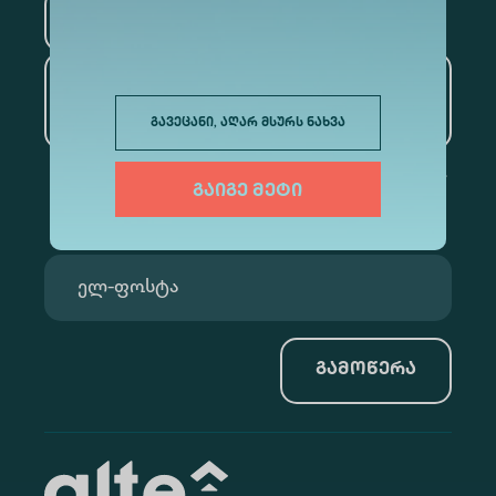
ტურიზმი
ხელოვნური ინტელექტი
და მონაცემთა ანალიტიკა
გავეცანი, აღარ მსურს ნახვა
გაიგე მეტი
გამოწერა