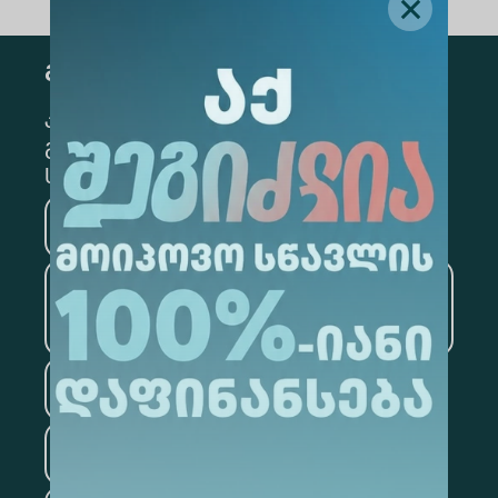
გამოწერა
კონკრეტული მიმართულების
გამოსაწერად, მონიშნეთ შესაბამისი
სექცია
მედიცინა
ბიზნესი
საინფორმაციო
ტექნოლოგიები
სამართალი
ფსიქოლოგია