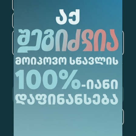
ფსიქოლოგია
ტურიზმი
ხელოვნური ინტელექტი
და მონაცემთა ანალიტიკა
გამოწერა