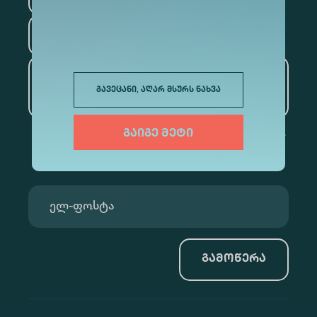
ტურიზმი
ხელოვნური ინტელექტი
გავეცანი, აღარ მსურს ნახვა
და მონაცემთა ანალიტიკა
გაიგე მეტი
გამოწერა