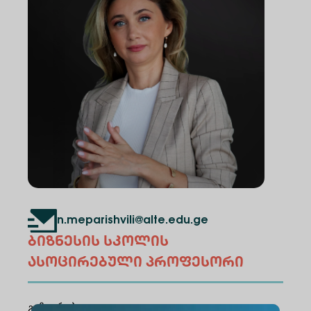
n.meparishvili@alte.edu.ge
ბიზნესის სკოლის
ასოცირებული პროფესორი
გაზიარება
: