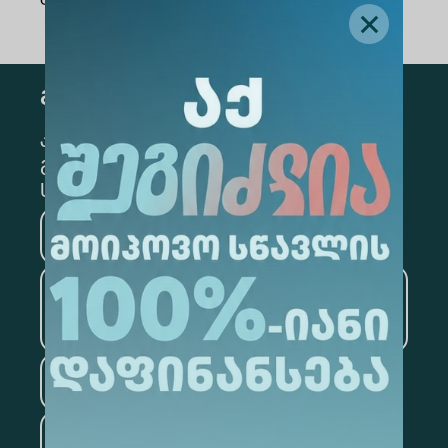
გამოწერა
კონკრეტული მიმართულების
გამოსაწერად, მონიშნეთ შესაბამისი
სექცია
მედიცინა
ბიზნესი
საინფორმაციო
ტექნოლოგიები
სამართალი
ფსიქოლოგია