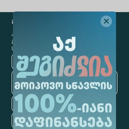
გამოწერა
კონკრეტული მიმართულების
გამოსაწერად, მონიშნეთ შესაბამისი
სექცია
მედიცინა
ბიზნესი
საინფორმაციო
ტექნოლოგიები
სამართალი
ფსიქოლოგია