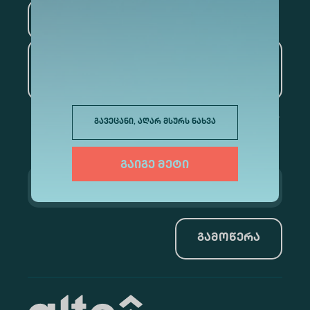
ტურიზმი
ხელოვნური ინტელექტი
და მონაცემთა ანალიტიკა
გავეცანი, აღარ მსურს ნახვა
გაიგე მეტი
გამოწერა