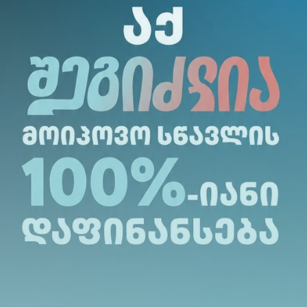
რი და დინამიურია, აწყობილია თეორიული მას
აცვლეობით.
ოლდინგი ,,CBS Group”-ის (რომელიც მნიშვნელო
ენერჯი, სელფი მობაილი, საქართველოს ეროვ
რი დირექტორი. მას აქვს მრავალწლიანი გამოცდ
ბანკირის პოზიციაზე.
LinkedIn
თს.
შესაძლებელია მოერგოს ორგანიზაციის ინდივ