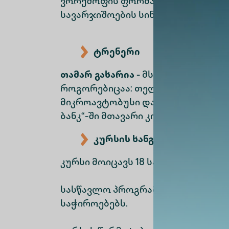
ვორქშოფის ფორმატი ინტერაქტიუ
სავარჯიშოების სინქრონული მონ
ტრენერი
თამარ გახარია
- მსხვილი ბიზნესჰ
როგორებიცაა: თელასი, თბილისი 
მიკროავტობუსი და ა.შ.) ფინანსუ
ბანკ“-ში მთავარი კორპორატიული 
კურსის ხანგრძლივობა
კურსი მოიცავს 18 საკონტაქტო საა
სასწავლო პროგრამა და განრიგი 
საჭიროებებს.