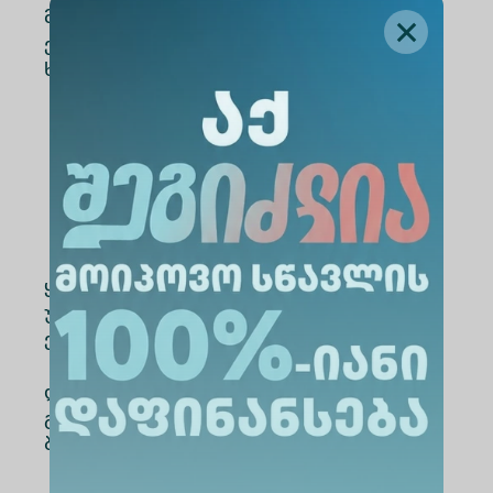
მეთოდები, შეფასებისა და უკუკავშირის
ეფექტიანი მოდელები და სწავლების
ხარისხის გაუმჯობესების სტრატეგიები.
27 მაისი
16:00–18:00 საათი
Online შეხვედრა (Microsoft Teams)
ყველა მონაწილეს გადაეცემა ალტე
უნივერსიტეტის ინგლისურენოვანი
ელექტრონული სერტიფიკატი
დაინტერესების შემთხვევაში, გთხოვთ,
გაიაროთ რეგისტრაცია მითითებულ
ბმულზე:
https://shorturl.at/gyDzP