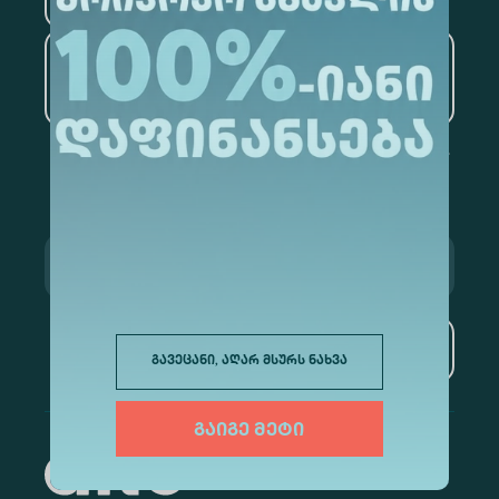
ხელოვნური ინტელექტი
და მონაცემთა ანალიტიკა
გამოწერა
გავეცანი, აღარ მსურს ნახვა
გაიგე მეტი