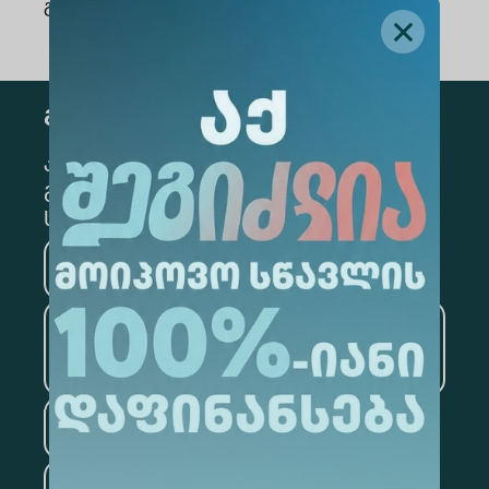
გაზიარება
:
გამოწერა
კონკრეტული მიმართულების
გამოსაწერად, მონიშნეთ შესაბამისი
სექცია
მედიცინა
ბიზნესი
საინფორმაციო
ტექნოლოგიები
სამართალი