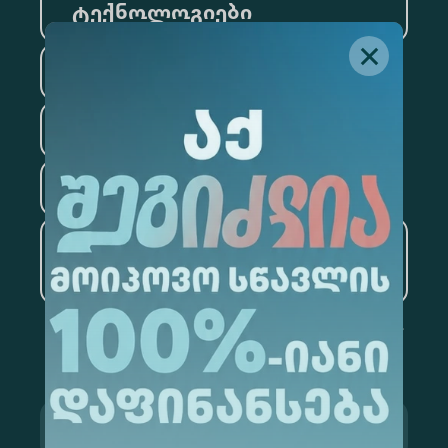
ტექნოლოგიები
სამართალი
ფსიქოლოგია
ტურიზმი
ხელოვნური ინტელექტი
და მონაცემთა ანალიტიკა