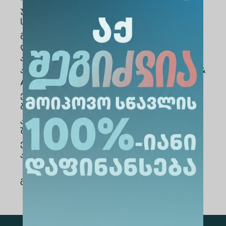
უნივერსიტეტის ბიზნესის სკოლის
სტუდენტების სტაჟირებასა და დასაქმებას,
განსაკუთრებით ფინანსური განათლებისა
და“Insider Weekend”-ის მიმართულებით.
ამავდროულად, „Business Insider Georgia”-ს
ახალი მიმართულების „Business Intelligence&
Analytics“ ფარგლებში დაგეგმილია
ერთობლივი პროექტების განხორციელება
ბიზნესის, ეკონომიკის, განათლების
კვლევების მიმართულებით.
შესაბამისად,გათვალისწინებულია
ერთობლივ პროექტებში უნივერსიტეტის
აკადემიური პერსონალის ჩართულობაც.
გაზიარება
: