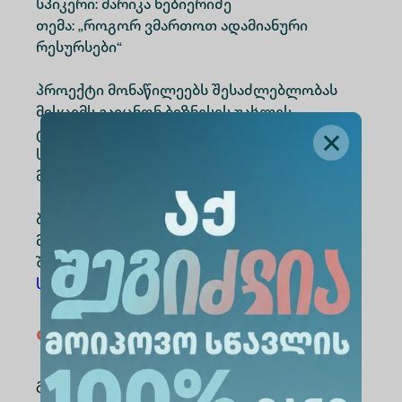
სპიკერი: მარიკა ნებიერიძე
თემა: „როგორ ვმართოთ ადამიანური
რესურსები“
პროექტი მონაწილეებს შესაძლებლობას
მისცემს გაეცნონ ბიზნესის უახლეს
ტენდენციებს, აღმოაჩინონ მათთვის
საინტერესო მიმართულებები და დაგეგმონ
მომავალი პროფესიული განვითარება.
ბიზნესის Online სკოლაში მონაწილეობის
მისაღებად რეგისტრაცია შესაძლებელია
შემდეგ ბმულზე:
სარეგისტრაციო ფორმა
თემატიკები
Ბიზნესი
გაზიარება
: