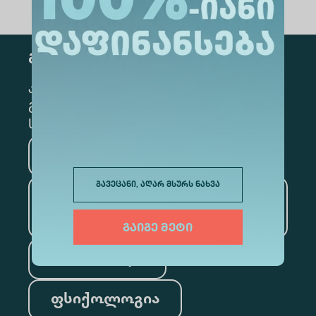
გამოწერა
კონკრეტული მიმართულების
გამოსაწერად, მონიშნეთ შესაბამისი
სექცია
მედიცინა
ბიზნესი
გავეცანი, აღარ მსურს ნახვა
საინფორმაციო
ტექნოლოგიები
გაიგე მეტი
სამართალი
ფსიქოლოგია