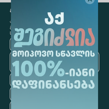
გამოწერა
კონკრეტული მიმართულების
გამოსაწერად, მონიშნეთ შესაბამისი
სექცია
მედიცინა
ბიზნესი
საინფორმაციო
ტექნოლოგიები
სამართალი
ფსიქოლოგია
ტურიზმი