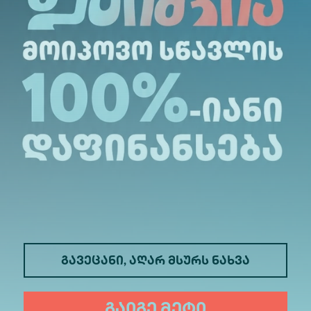
გავეცანი, აღარ მსურს ნახვა
გაიგე მეტი