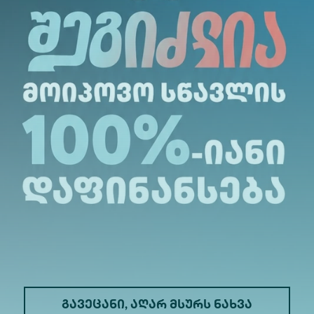
ვლო სტრუქტურამ და სხვა საინტერესო გამოწვევ
აკუთარ თავში ახალი უნარები და მიმეღო სიღრ
ში მუდმივად ვგრძნობდი ალტე უნივერსიტეტი
ი ცოდნა და გამოცდილება ცხოვრების ყველა ე
შორისო უნივერსიტეტთან პარტნიორობის
ფარგლ
ვს, მონაწილეობა მიიღონ გაცვლით პროექტებ
ო პროექტებსა და კვლევებში.
გავეცანი, აღარ მსურს ნახვა