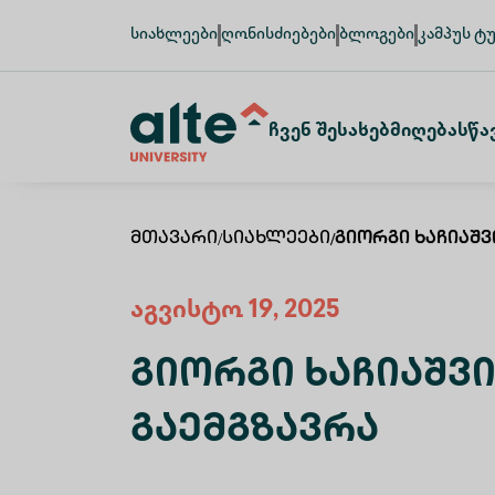
სიახლეები
ღონისძიებები
ბლოგები
კამპუს ტ
Ჩვენ Შესახებ
Მიღება
Სწა
Მთავარი
/
Სიახლეები
/
Გიორგი Ხაჩიაშ
აგვისტო 19, 2025
Გიორგი Ხაჩიაშვ
Გაემგზავრა