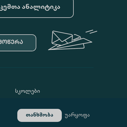
ცემთა ანალიტიკა
მოწერა
Სკოლები
Კონფ. Პოლიტიკა
თანხმობა
უარყოფა
Გალერეა