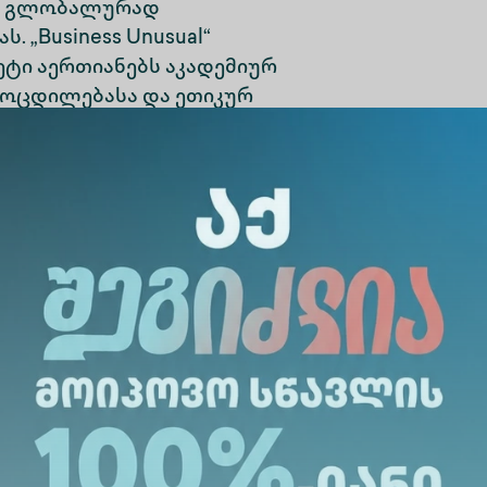
ვს გლობალურად
 „Business Unusual“
ეტი აერთიანებს აკადემიურ
ოცდილებასა და ეთიკურ
 შესთავაზოს
ორგებული განათლება.
იზნესის სამაგისტრო
ომლობის მემორანდუმია
საერთაშორისო
მრავალმხრივ
ენტებს, აკადემიურ და
ერძოდ:გაცვლითი
თი პროექტების ორგანიზებას, სასწავლო მასა
ს განვითარებას.