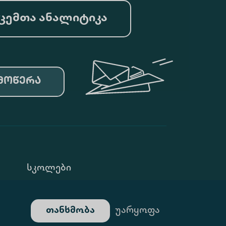
ცემთა ანალიტიკა
მოწერა
Სკოლები
Კონფ. Პოლიტიკა
თანხმობა
უარყოფა
Გალერეა