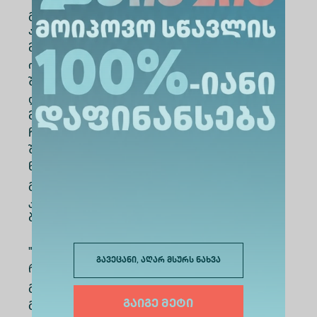
გარდა ამისა, ჩატარდა სემინარი
აბსტრაქტული წერის შესახებ, რომელსაც
მკვლევართა ჯგუფი ხელმძღვანელობდა.
იგი ხელს უწყობს სამეცნიერო დასკვნების
შესახებ ეფექტურ კომუნიკაციას.
ღონისძიების დასრულებისას გულწრფელი
მადლობა გადავუხადეთ მონაწილეებს
ჩართულობისა და ცნობიერების ამღლებაში
შეტანილი წვლილისთვის. მადლიერების
ნიშნად ყველაზე აქტიურ სტუდენტებს
გადაეცათ სიმბოლური საჩუქრები, რაც
კიდევ უფრო აძლიერებს ამ დაავადებასთან
ბრძოლის მოტივაციასა და სურვილს.
"Mind your Meninges" ემსახურებოდა იმას,
გავეცანი, აღარ მსურს ნახვა
რომ ყოფილიყო პლატფორმა სწავლის,
გაზიარებისა და მენინგიტის წინააღმდეგ
გაერთიანებისთვის.
გაიგე მეტი