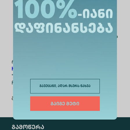
ხელშეწყობისთვის;
ანტრეპრენერი გამოავლენს თავის
რჩეულ იდეას და იქნება მისი მედია
მხარდამჭერი;
ჯიტა თავისი რჩეული იდეის ავტორს
დაეხმარება პროტოტიპის შექმნაში
რეგისტრაციის ბმული:
https://shorturl.at/4eQZC
*რეგისტრაცია
4 თებერვლიდან 4 მარტის
ჩათვლით გაგრძელდება.
გავეცანი, აღარ მსურს ნახვა
გაზიარება
:
გაიგე მეტი
გამოწერა