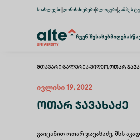
სიახლეები
ღონისძიებები
ბლოგები
კამპუს ტ
Ჩვენ Შესახებ
Მიღება
Სწა
Მთავარი
/
Გალერეა
/
Ვიდეო
/
Ოთარ Ჯავა
ივლისი 19, 2022
Ოთარ Ჯავახაძე
გაიცანით ოთარ ჯავახაძე, შსს აკ