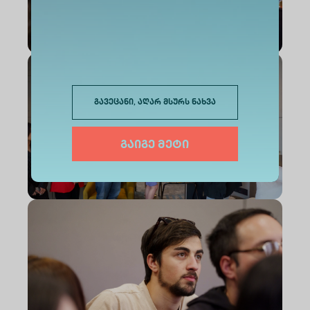
გავეცანი, აღარ მსურს ნახვა
გაიგე მეტი