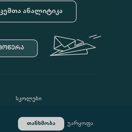
ცემთა ანალიტიკა
მოწერა
Სკოლები
Კონფ. Პოლიტიკა
თანხმობა
უარყოფა
Გალერეა