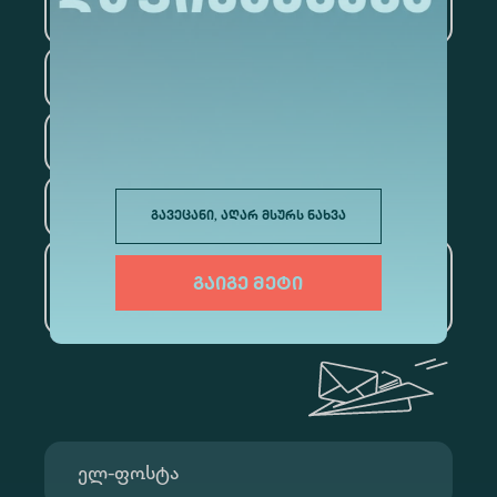
ტექნოლოგიები
სამართალი
ფსიქოლოგია
ტურიზმი
გავეცანი, აღარ მსურს ნახვა
ხელოვნური ინტელექტი
გაიგე მეტი
და მონაცემთა ანალიტიკა