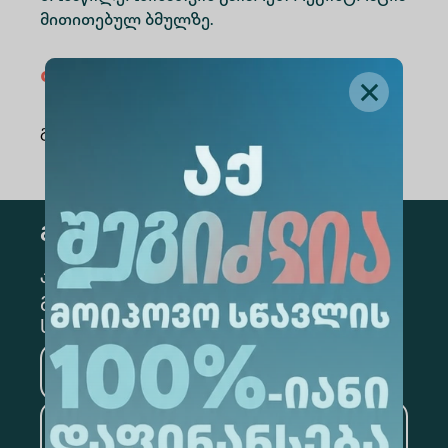
მითითებულ ბმულზე.
თემატიკები
Ბიზნესი
გაზიარება
:
გამოწერა
კონკრეტული მიმართულების
გამოსაწერად, მონიშნეთ შესაბამისი
სექცია
მედიცინა
ბიზნესი
საინფორმაციო