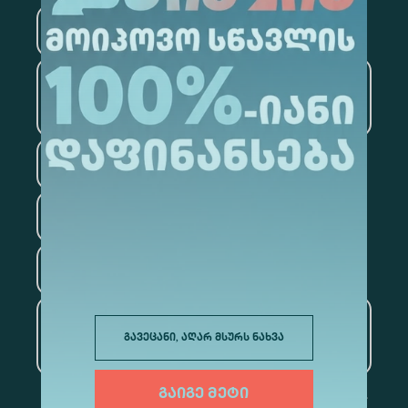
მედიცინა
ბიზნესი
საინფორმაციო
ტექნოლოგიები
სამართალი
ფსიქოლოგია
ტურიზმი
ხელოვნური ინტელექტი
გავეცანი, აღარ მსურს ნახვა
და მონაცემთა ანალიტიკა
გაიგე მეტი