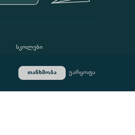
Სკოლები
Კონფ. Პოლიტიკა
თანხმობა
უარყოფა
Გალერეა
ტი Შექმნილია Იდეა Დიზაინ Ჯგუფის Მიერ