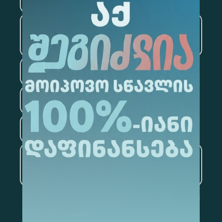
საინფორმაციო
ტექნოლოგიები
სამართალი
ფსიქოლოგია
ტურიზმი
ხელოვნური ინტელექტი
და მონაცემთა ანალიტიკა