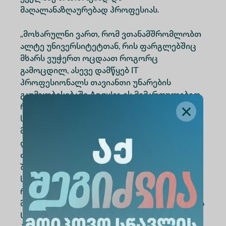
მაღალანაზღაურებად პროფესიას.
„მოხარულნი ვართ, რომ ვთანამშრომლობთ
ალტე უნივერსიტეტთან, რის ფარგლებშიც
მხარს ვუჭერთ ოცდაათ როგორც
გამოცდილ, ასევე დამწყებ IT
პროფესიონალს თავიანთი უნარების
გაუმჯობესებაში Angular-ის მიმართულებით,
რაც მათ დაეხმარებათ ინფორმაციული და
საკომუნიკაციო ტექნოლოგიების სექტორში
მაღალანაზღაურებად პოზიციებზე
დასაქმებაში. შეძენილი უნარები კურსის
თითოეულ მონაწილეს მისცემს უამრავ
შესაძლებლობას და შეუქმნის პრაქტიკულ
სასწავლო გარემოს, სადაც ის მიიღებს
როგორც თეორიულ ცოდნას, ასევე მისთვის
მნიშვნელოვან გამოცდილებას. ” - აღნიშნავს
USAID-ის ეკონომიკური უსაფრთხოების