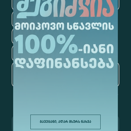
ტექნოლოგიები
სამართალი
ფსიქოლოგია
ტურიზმი
ხელოვნური ინტელექტი
და მონაცემთა ანალიტიკა
გავეცანი, აღარ მსურს ნახვა