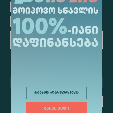
ფსიქოლოგია
ტურიზმი
ხელოვნური ინტელექტი
და მონაცემთა ანალიტიკა
გავეცანი, აღარ მსურს ნახვა
გამოწერა
გაიგე მეტი