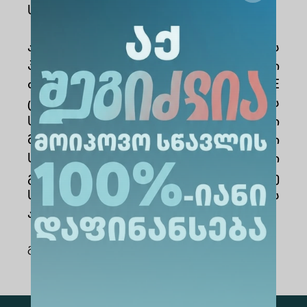
სტიპენდიანტმა.
ალტე უნივერსიტეტში მას აქვს
პროფესორის აკადემიური
თანამდებობა, ასევე არის OSCE
ცენტრის მენეჯერი. თამარს
საგანმანათლებლო სფეროში
მოღვაწეობისა და უნივერსიტეტში
სწავლების 10 წელზე მეტი
გამოცდილება აქვს. არის რამდენიმე
სამეცნიერო კვლევისა და სტატიის
ავტორი.
გაზიარება
: