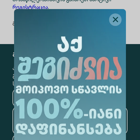
Მონაწილეობისთვის გაიარეთ მარტივი
რეგისტრაცია
.
გაზიარება
:
გამოწერა
კონკრეტული მიმართულების
გამოსაწერად, მონიშნეთ შესაბამისი
სექცია
მედიცინა
ბიზნესი
საინფორმაციო
ტექნოლოგიები