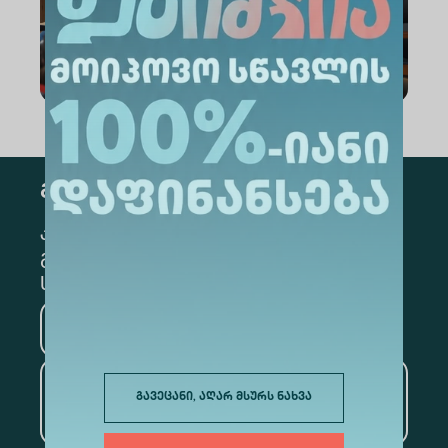
გამოწერა
კონკრეტული მიმართულების
გამოსაწერად, მონიშნეთ შესაბამისი
სექცია
მედიცინა
ბიზნესი
საინფორმაციო
გავეცანი, აღარ მსურს ნახვა
ტექნოლოგიები