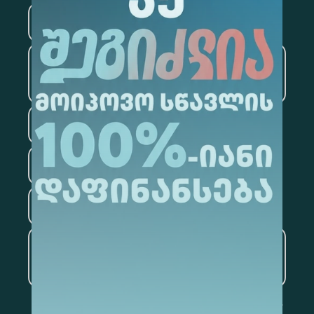
მედიცინა
ბიზნესი
საინფორმაციო
ტექნოლოგიები
სამართალი
ფსიქოლოგია
ტურიზმი
ხელოვნური ინტელექტი
და მონაცემთა ანალიტიკა