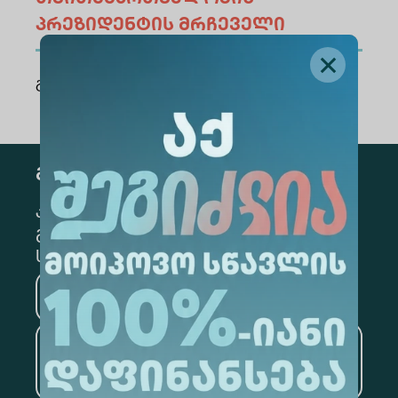
პრეზიდენტის მრჩეველი
გაზიარება
:
გამოწერა
კონკრეტული მიმართულების
გამოსაწერად, მონიშნეთ შესაბამისი
სექცია
მედიცინა
ბიზნესი
საინფორმაციო
ტექნოლოგიები