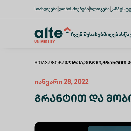
სიახლეები
ღონისძიებები
ბლოგები
კამპუს ტ
Ჩვენ Შესახებ
Მიღება
Სწა
Მთავარი
/
Გალერეა
/
Ვიდეო
/
Გრანტით 
იანვარი 28, 2022
Გრანტით Და Მო